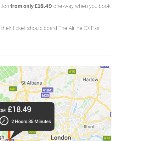
ation
from only £18.49
one-way when you book
heir ticket should board The Airline OXF or