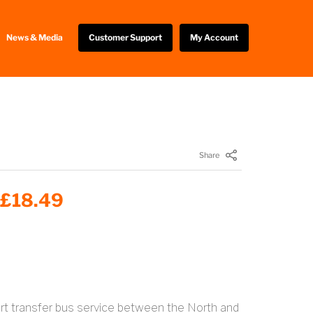
News & Media
Customer Support
My Account
Share
 £18.49
port transfer bus service between the North and