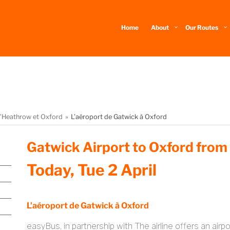
Home
About
Our Routes
 d’Heathrow et Oxford
L’aéroport de Gatwick à Oxford
Gatwick Airport to Oxford from
Today, Tue 2 April
L’aéroport de Gatwick à Oxford
easyBus, in partnership with The airline offers an air