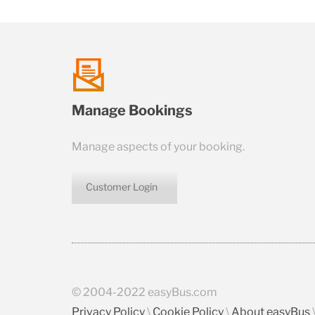
talk
Manage Bookings
us
Manage aspects of your booking.
Customer Login
icon
© 2004-2022 easyBus.com
Privacy Policy
\
Cookie Policy
\
About easyBus