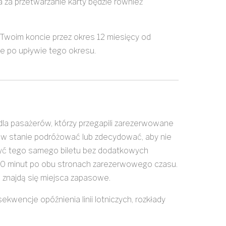
ta za przetwarzanie karty będzie również
Twoim koncie przez okres 12 miesięcy od
e po upływie tego okresu.
dla pasażerów, którzy przegapili zarezerwowane
ą w stanie podróżować lub zdecydować, aby nie
żyć tego samego biletu bez dodatkowych
60 minut po obu stronach zarezerwowego czasu.
znajdą się miejsca zapasowe.
kwencje opóźnienia linii lotniczych, rozkłady