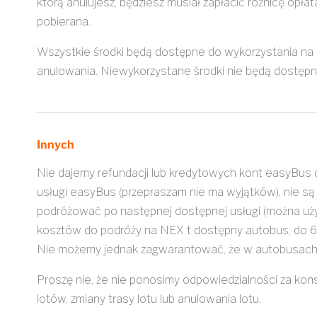
którą anulujesz, będziesz musiał zapłacić różnicę opła
pobierana.
Wszystkie środki będą dostępne do wykorzystania na 
anulowania. Niewykorzystane środki nie będą dostępn
Innych
Nie dajemy refundacji lub kredytowych kont easyBus 
usługi easyBus (przepraszam nie ma wyjątków), nie s
podróżować po następnej dostępnej usługi (można u
kosztów do podróży na NEX t dostępny autobus, do 
Nie możemy jednak zagwarantować, że w autobusach 
Proszę nie, że nie ponosimy odpowiedzialności za konse
lotów, zmiany trasy lotu lub anulowania lotu.