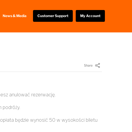
News & Media
Customer Support
My Account
Share
hcesz anulować rezerwację.
 podróży.
a opłata będzie wynosić 50 w wysokości biletu