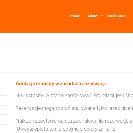
Home
About
Our Routes
Anulacje i zmiany w zasadach rezerwacji
Nie jesteśmy w stanie zaoferować refundacji, jeśli c
Rezerwacje mogą zostać anulowane tylko przed dniem
Naliczona zostanie opłata za anulowanie rezerwacji, 
(Uwaga: opłata ta nie obejmuje opłaty za kartę).