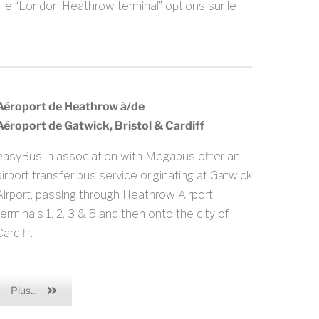
ant le “London Heathrow terminal” options sur le
Aéroport de Heathrow à/de
Aéroport de Gatwick, Bristol & Cardiff
easyBus in association with Megabus offer an
airport transfer bus service originating at Gatwick
Airport, passing through Heathrow Airport
terminals 1, 2, 3 & 5 and then onto the city of
ardiff.
Plus...