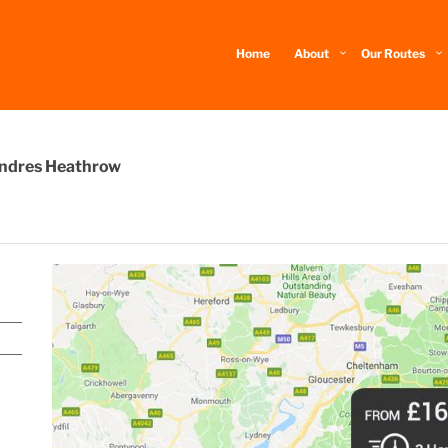
Home
About
Our Routes
Londres Heathrow