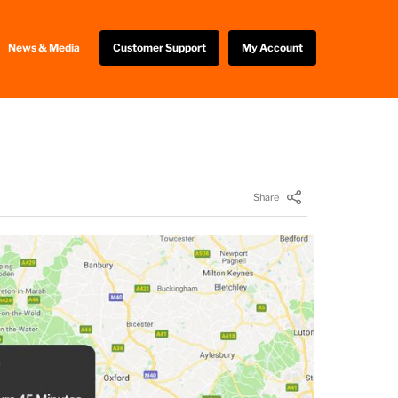
News & Media
Customer Support
My Account
Share